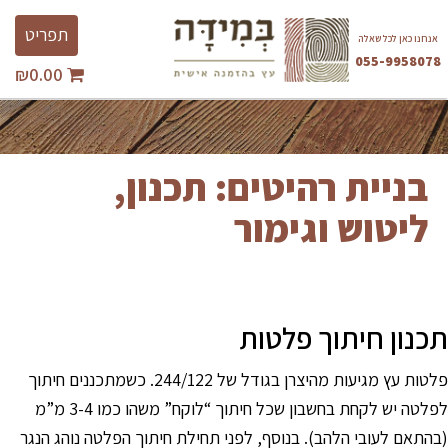
Ski
Toggle
t
תפריט
אנחנו כאן לכל שאלה
avigation
conten
055-9958078
₪
0.00
השבת את ההבזקים
visibility_off
סמן כותרות
title
צבע רקע
settings
בניית רהיטים: תכנון,
זום (הקטנה)
zoom_out
ליטוש וגימור
זום (הגדלה)
zoom_in
הקטנת גופן
remove_circle_outline
הגדלת גופן
add_circle_outline
גופן קריא
תכנון חיתוך פלטות
spellcheck
ניגודיות בהירה
brightness_high
פלטות עץ מגיעות מהיצרן בגודל של 244/122. כשמתכננים חיתוך
ניגודיות כהה
brightness_low
לפלטה יש לקחת בחשבון שכל חיתוך “לוקח” משהו כמו 3-4 מ”מ
הוסף קו תחתון לקישורים
format_underlined
(בהתאם לעובי הלהב). בנוסף, לפני תחילת חיתוך הפלטה נוהג הנגר