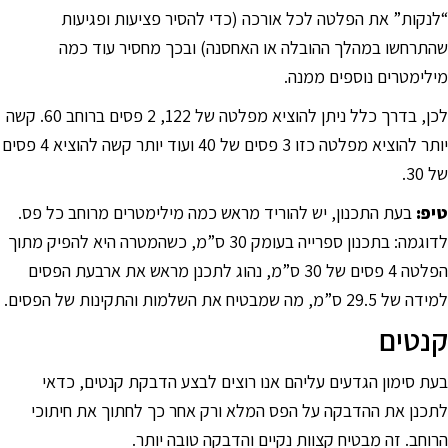
סמן קישורים
font_download
“לנקות” את הפלטה לכל אורכה (כדי להסיר פציעות ופגיעות
שהתרחשו במהלך ההובלה או האחסנה) ובכך מחסיר עוד כמה
לאפס
cached
מילימטרים נוספים ממנה.
את
כל
לכן, בדרך כלל ניתן להוציא מפלטה של 122, 2 פסים ברוחב 60. קשה
האפשרויות
יותר להוציא מפלטה כזו 3 פסים של 40 ועוד יותר קשה להוציא 4 פסים
של 30.
טיפ
:
בעת התכנון, יש להוריד מראש כמה מילימטרים מרוחב כל פס.
לדוגמה: בתכנון ספרייה בעומק 30 ס”מ, כשהמטרה היא להפיק מתוך
הפלטה 4 פסים של 30 ס”מ, נהוג לתכנן מראש את ארבעת הפסים
למידה של 29.5 ס”מ, מה שמבטיח את השלמות והתקינות של הפסים.
קנטים
בעת סימון הגדעים עליהם אנו רוצים לבצע הדבקת קנטים, כדאי
לתכנן את ההדבקה על הפס המלא ורק אחר כך לחתוך את חיתוכי
הרוחב. זה מבטיח קצוות נקיים והדבקה טובה יותר.