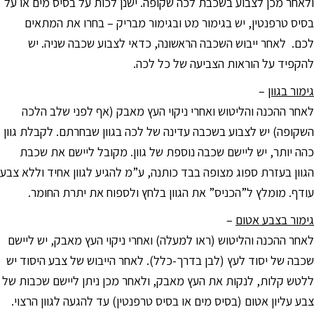
ולאחר מכן לצבוע בשכבת לכה שקופה. ישנן לכות על בסיס מים או על
בסיס טרפנטין, יש בגימור מט ובגימור מבריק – בחרו את המתאים
לכם. לאחר ייבוש השכבה הראשונה, כדאי לצבוע שכבה שניה. יש
להקפיד על הוראות הצביעה של כל לכה.
גימור בגוון
–
לאחר ההכנה והליטוש ואחרי ניקוי העץ מאבק (אף לפני שלב הלכה
השקופה) יש לצבוע בשכבה עדינה של לכה בגוון שבחרתם. לקבלת גוון
כהה יותר, יש ליישם שכבה נוספת של גוון. מקובל ליישם את שכבת
הגוון בעזרת ספוג מצופה בבד כותנה, ע”מ להגיע לגוון אחיד וללא צבע
עודף. מומלץ ל”הכניס” את הגוון בלחץ ולספוח את יתרת החומר.
גימור בצבע אטום
–
לאחר ההכנה והליטוש (ראו למעלה) ואחרי ניקוי העץ מאבק, יש ליישם
שכבה של יסוד לעץ (לבן בדרך-כלל). לאחר הייבוש של צבע היסוד יש
ללטש קלות, לנקות את העץ מאבק, ולאחר מכן ניתן ליישם שכבות של
צבע עליון אטום (בסיס מים או בסיס טרפנטין) עד להגעה לגוון הרצוי.