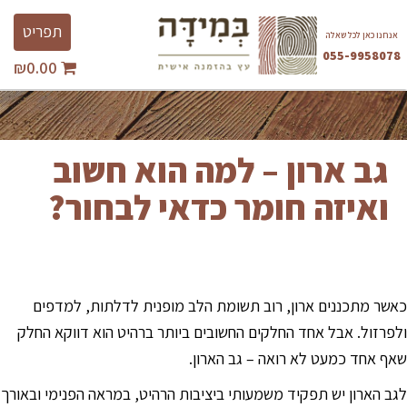
Ski
Toggle
t
תפריט
אנחנו כאן לכל שאלה
avigation
conten
055-9958078
₪
0.00
השבת את ההבזקים
visibility_off
סמן כותרות
title
צבע רקע
settings
גב ארון – למה הוא חשוב
זום (הקטנה)
zoom_out
ואיזה חומר כדאי לבחור?
זום (הגדלה)
zoom_in
הקטנת גופן
remove_circle_outline
הגדלת גופן
add_circle_outline
גופן קריא
spellcheck
כאשר מתכננים ארון, רוב תשומת הלב מופנית לדלתות, למדפים
ניגודיות בהירה
brightness_high
ולפרזול. אבל אחד החלקים החשובים ביותר ברהיט הוא דווקא החלק
שאף אחד כמעט לא רואה – גב הארון.
ניגודיות כהה
brightness_low
הוסף קו תחתון לקישורים
format_underlined
לגב הארון יש תפקיד משמעותי ביציבות הרהיט, במראה הפנימי ובאורך