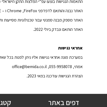
התאמות הנגישות בוצעו עפ”י המלצות התקן הישראלי (ת”י 5568) לנגישות תכנים באינטרנט ברמת AA ומסמך WCAG2.0 הב
האתר נבנה והותאם לדפדפני Chrome ,FireFox ו – EDGE העדכניים ביותר וכן לתצוגה בטלפונים ניידים חכמים מסוג IPHONE ואנדרואיד בגרסאות העדכניות ביותר.
האתר מספק מבנה סמנטי עבור טכנולוגיות מסייעות ותמיכה בדפוס השי
האתר הותאם ונבדק ביולי 2022.
אחראי נגישות
במערכת מונה אחראי נגישות אליו ניתן לפנות בכל שאל
אמתי, 055-9958078, office@bemida.co.il
הצהרת הנגישות עודכנה במאי 2023.
דפים באתר
קטגו