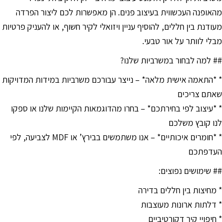
סמן קישורים
font_download
מהאופנה העכשווית בעיצוב פנים. הן מאפשרות לכם ליצור הפרדה
מעודנת בין חללים, להוסיף עניין ויזואלי לקיר חשוף, או להעניק פרטיות
לאפס
cached
את
מבלי לוותר על אור טבעי.
כל
## למה לבחור במשרביות שלנו?
האפשרויות
* *התאמה אישית מלאה* – נייצר עבורכם משרביות במידות המדויקות
שאתם צריכים
* *עיצוב לפי בחירתכם* – בחרו מהדוגמאות הקיימות שלנו או ספקו
לנו קובץ משלכם
* *חומרים איכותיים* – אנו משתמשים בבירץ’ או MDF לצביעה, לפי
העדפתכם
## שימושים נפוצים:
* מחיצות בין חללים בדירה
* דלתות ארונות מעוצבות
* חיפויי קיר דקורטיביים