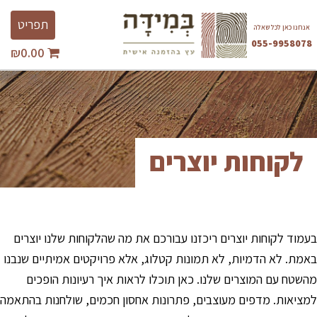
Ski
Toggle
t
תפריט
אנחנו כאן לכל שאלה
avigation
conten
055-9958078
₪
0.00
השבת את ההבזקים
visibility_off
סמן כותרות
title
צבע רקע
settings
זום (הקטנה)
zoom_out
לקוחות יוצרים
זום (הגדלה)
zoom_in
הקטנת גופן
remove_circle_outline
הגדלת גופן
add_circle_outline
גופן קריא
spellcheck
בעמוד לקוחות יוצרים ריכזנו עבורכם את מה שהלקוחות שלנו יוצרים
ניגודיות בהירה
brightness_high
באמת. לא הדמיות, לא תמונות קטלוג, אלא פרויקטים אמיתיים שנבנו
מהשטח עם המוצרים שלנו. כאן תוכלו לראות איך רעיונות הופכים
ניגודיות כהה
brightness_low
למציאות. מדפים מעוצבים, פתרונות אחסון חכמים, שולחנות בהתאמה
הוסף קו תחתון לקישורים
format_underlined