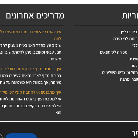
ניית
רון
ריות
מדריכים אחרונים
גדים
יזרים ליין
עץ לאמבטיה: אילו חומרים מתאימים ל
ונות לפי מידה
לחה
ללי
שילוב עץ בחדר האמבטיה מעניק לחל
מכירה לסיטונאים
חם, טבעי ומעוצב. ניתן להשתמש בו עב
וצרים
משטח...
לטה
איך בוחרים מדף לארון מטבח או לארון 
זול ומוצרים משלימים
בחירת מדף לארון נראית לעיתים כמו 
וברי מתנה
פשוטה, אך בפועל היא משפיעה על נוחות
איך מתכננים אי למטבח מעץ לפי מידה
אי למטבח הפך בשנים האחרונות לאחד
האלמנטים המבוקשים ביותר בתכנון ה
הוא...
איך לבחור לוח עץ ליצירה? המדריך לב
לפסיפס, ציור, מנדלות ודקופאז'
תך
מחפשים לוח עץ ליצירה, בסיס עץ לפסי