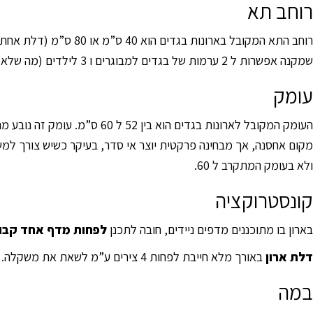
רוחב תא
רוחב התא המקובל בארונות בגדים הוא 40 ס”מ או 80 ס”מ (דלת אחת או שתי דלתות). סטנדרט זה נוצר עקב גודל הפלטה וניצול החומר באופן מקסימלי. למעשה,
שמקנה אפשרות ל 2 ערמות של בגדים למבוגרים ו 3 לילדים (מה שלא מתאפשר בתאים הסטנדרטיים).
עומק
העומק המקובל לארונות בגדים
ולא בעומק המתקרב ל 60.
קונסטרוקציה
בארון בו מתוכננים מדפים ניידים, חובה לתכנן
לפחות מדף אחד קבו
דלת ארון
באורך מלא חייבת לפחות 4 צירים ע”מ לשאת את משקלה. 4 אולי יספיקו, אך עדיף 5. דלת שגובהה אינו עולה על 180 מספיק 3 צירים.
במה