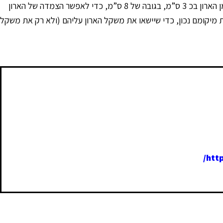
כדאי לתכנן לארון גם סוקל (צוקל): תיבה המשמשת כבסיס לארון ומרימה אותו מעל גובה הרצפה. נהוג לתכנן את הסוקל בעומק שהוא פחות מן הארון בכ 3 ס”מ, בגובה של 8 ס”מ, כדי לאפשר הצמדה של הארון
 מיקומם נכון, כדי שיישאו את משקל הארון עליהם (ולא רק את משקל
http