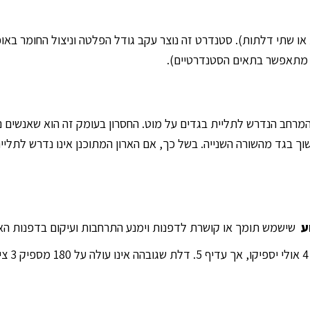
 הוא בין 52 ל 60 ס”מ. עומק זה נובע מהמרחב הנדרש לתליית בגדים על מוט. החסרון בעומ
ע
שישמש תומך או קושרת לדפנות וימנע התרחבות ועיקום בדפנות האר