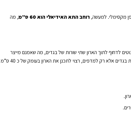
רוחב התא האידיאלי הוא 60 ס”מ
, מה
ק זה הוא שאנשים נוטים לדחוף לתוך הארון שתי שורות של בגדים, מה שאמנם מייצר
מקום אחסנה, אך מבחינה פרקטית יוצר אי סדר, בעיקר כשיש צורך למשוך בגד מהשורה השנייה. בשל כך, אם הארון המתוכנן אינו נדרש לתליית בגדים אלא רק למדפים, רצוי לתכנן את הארון בעומק של כ 40 ס”מ
ון.