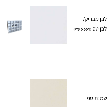
לבן מבריק/
לבן טפ
(חספוס עדין)
שמנת טפ