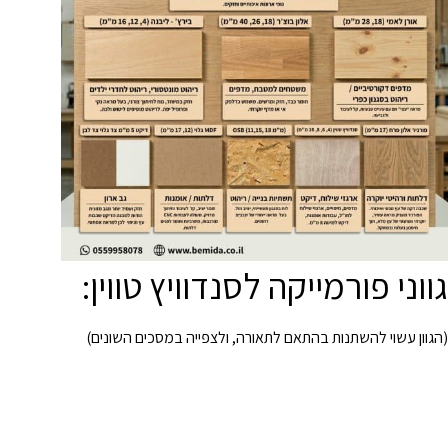
סמן קישורים
font_download
לאפס
cached
את
כל
האפשרויות
גווני פורמייקה לסנדוויץ טווין:
(הגוון עשוי להשתנות בהתאם לתאורה,
ולצפייה במסכים השונים)