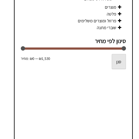
סמן קישורים
font_download
מוצרים
פלטה
לאפס
cached
פרזול ומוצרים משלימים
את
שוברי מתנה
כל
האפשרויות
סינון לפי מחיר
מחיר
מחיר
₪1,530
—
₪0
מחיר:
סנן
מינימלי
מקסימלי