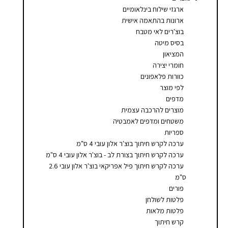
סמן קישורים
font_download
ארגזי שילוח בינלאומיים
ארונות בהתאמה אישית
לאפס
cached
בוצ'רים לאי מטבח
את
בסיס מיטה
כל
המציאון
האפשרויות
חומרי יצירה
כוורות פלאפונים
לפי מוצר
מדפים
מוצרים להרכבה עצמית
משטחים ומדפים לאמבטיה
ספריות
ערכה לקרש חיתוך בוצ'ר אלון עובי 4 ס"מ
ערכה לקרש חיתוך בצורת לב - בוצ'ר אלון עובי 4 ס"מ
ערכה לקרש חיתוך פיל אפריקאי בוצ'ר אלון עובי 2.6
ס"מ
פורים
פלטות לשולחן
פלטות מלאות
קרש חיתוך