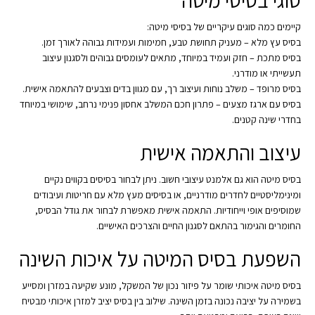
סוגי בסיסי מיטה
קיימים כמה סוגים עיקריים של בסיסי מיטה:
בסיס עץ מלא – מעניק תחושת טבע, חמימות ועמידות גבוהה לאורך זמן.
בסיס מתכת – חזק ועמיד במיוחד, מתאים לעומסים גבוהים ולסגנון עיצוב
תעשייתי או מודרני.
בסיס מרופד – משלב נוחות ועיצוב רך, עם מגוון בדים וצבעים להתאמה אישית.
בסיס עם ארגז מצעים – פתרון חכם המשלב אחסון פנימי נרחב, שימושי במיוחד
בחדרי שינה קטנים.
עיצוב והתאמה אישית
בסיס מיטה הוא גם אלמנט עיצובי חשוב. ניתן לבחור בסיסים בקווים נקיים
ומינימליסטיים לחדרים מודרניים, או בסיסים מעץ מלא עם חריטות ועיבודים
שמוסיפים אופי וייחודיות. התאמה אישית מאפשרת לבחור את גודל הבסיס,
החומרים והגימור בהתאם לסגנון החיים והצרכים האישיים.
השפעת בסיס המיטה על איכות השינה
בסיס מיטה איכותי שומר על פיזור נכון של המשקל, מונע שקיעה במזרן ומסייע
בשמירה על יציבה נכונה בזמן השינה. שילוב בין בסיס יציב למזרן איכותי מבטיח