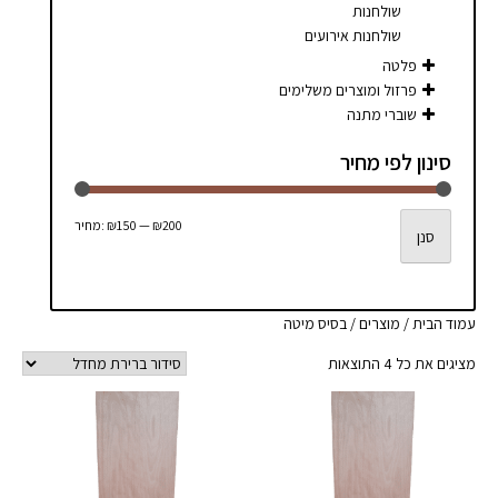
שולחנות
שולחנות אירועים
פלטה
פרזול ומוצרים משלימים
שוברי מתנה
סינון לפי מחיר
מחיר
מחיר
₪200
—
₪150
מחיר:
סנן
מינימלי
מקסימלי
עמוד הבית
/
מוצרים
/ בסיס מיטה
מציגים את כל ⁦4⁩ התוצאות