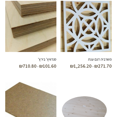
עד
עד
משרביה דגם ענת
סנדוויץ’ בירץ’
₪
710.80
₪
101.60
₪
1,256.20
₪
271.70
טווח
טווח
–
–
מחירים:
מחירים:
עד
עד