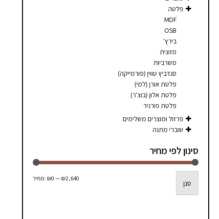
סמן קישורים
font_download
פלטה
MDF
לאפס
cached
OSB
את
בירץ'
כל
מזונית
האפשרויות
משרביות
סנדביץ טווין (פורמייקה)
פלטת אורן (למי)
פלטת אלון (בוצ'ר)
פלטת פורניר
פרזול ומוצרים משלימים
שוברי מתנה
סינון לפי מחיר
מחיר
מחיר
₪2,640
—
₪0
מחיר:
סנן
מינימלי
מקסימלי