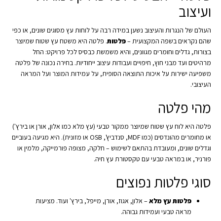
ועיצוב
העולם של הנגרות והעיצוב נשען במידה רבה על לוחות עץ מסוגים שונים, או כפי
שהם נקראים בשפה המקצועית –
פלטות
. פלטה היא משטח עץ שטוח שמיוצר
בצורות, גדלים וחומרים מגוונים, והיא משמשת כבסיס לכל פרויקט: החל
מרהיטים ועד מבני חוץ, חיפויים ועבודות עיצוב ייחודיות. בחירה נכונה של פלטה
משפיעה ישירות על איכות התוצאה הסופית, על עמידות המוצר ועל המראה
העיצובי.
מהי פלטה
פלטה היא לוח עץ שטוח שמיוצר ממקור טבעי (עץ מלא כמו אלון, אורן או בירץ')
או מחומרים מהונדסים (כמו MDF, סנדביץ', OSB או מזונית). היא מגיעה בעוביים
וגדלים שונים, ומעובדת בהתאם לשימוש – חלקה, מצופה פורמייקה, מלמין או
פורניר, או במראה טבעי עם טקסטורת עץ חיה.
סוגי פלטות נפוצים
פלטות עץ מלא
– אלון, אגוז, אורן, מייפל, בירץ' ועוד. מציעות
מראה טבעי ועמידות גבוהה.