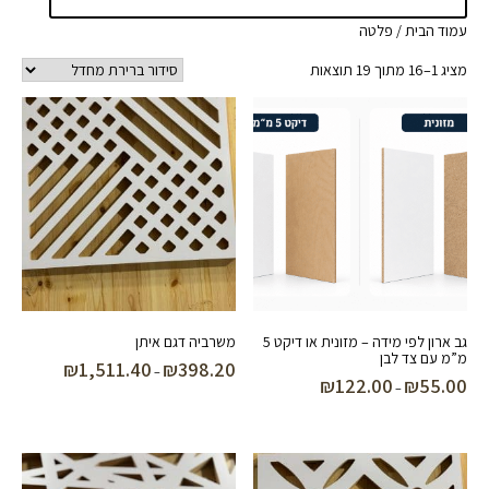
עמוד הבית
/ פלטה
מציג 1–16 מתוך 19 תוצאות
גב ארון לפי מידה – מזונית או דיקט 5
משרביה דגם איתן
מ”מ עם צד לבן
₪
1,511.40
₪
398.20
טווח
–
₪
122.00
₪
55.00
טווח
–
מחירים:
מחירים:
עד
עד