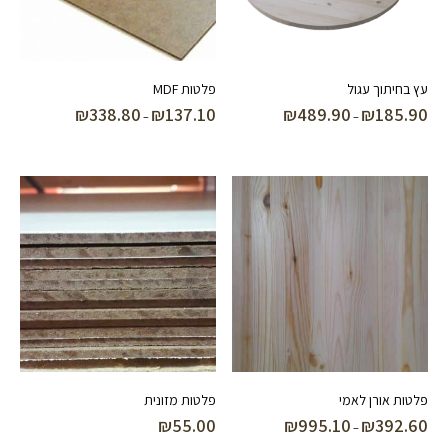
עץ בחיתוך עגול
פלטות MDF
₪
338.80
₪
137.10
₪
489.90
₪
185.90
טווח
טווח
–
–
מחירים:
מחירים:
עד
עד
פלטות אורן לאמי
פלטות מזונית
₪
55.00
₪
995.10
₪
392.60
טווח
–
מחירים: