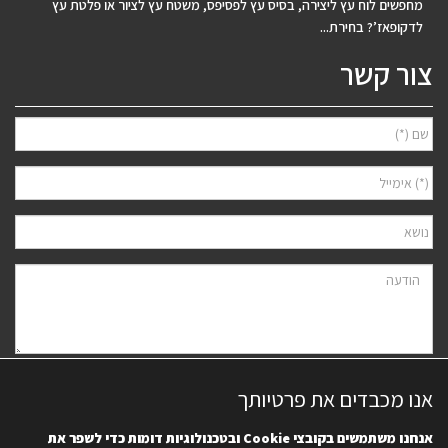
מחפשים לוח עץ ליצירה, בסיס עץ לפסיפס, משטח עץ לציור או פלטת עץ
לדקופאז’? בחירת...
צור קשר
אני מאשר/ת למסור את פרטיי לצורך יצירת קשר ודיוור ישיר, בהתאם
מדיניות
אנו מכבדים את פרטיותך
הפרטיות
של האתר. ידוע לי שאוכל לבטל את הרישום בכל עת.
אנחנו משתמשים בקובצי
Cookie
ובטכנולוגיות דומות כדי לשפר את