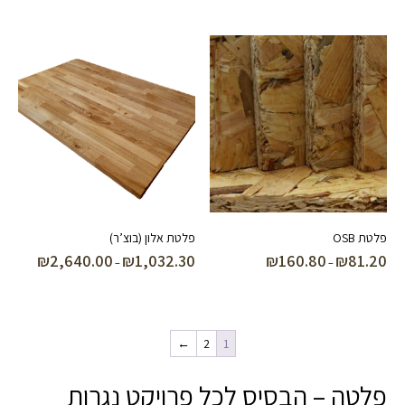
עד
פלטת OSB
פלטת אלון (בוצ’ר)
₪
2,640.00
₪
1,032.30
₪
160.80
₪
81.20
טווח
טווח
–
–
מחירים:
מחירים:
עד
עד
←
2
1
פלטה – הבסיס לכל פרויקט נגרות