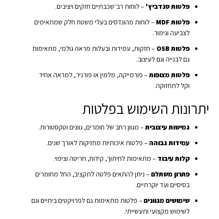
פלטות סנדביץ'
– לוחות רב־שכבתיים חזקים ויציבים.
פלטות MDF
– לוחות מהונדסים בעלי משטח חלק שמתאימים
לצביעה וגימור.
פלטות OSB
– חזקות, עמידות ובעלות מראה גולמי, מתאימות
גם לבנייה וגם לעיצוב.
פלטות מצופות
– פורמייקה, מלמין או פורניר, למראה אחיד
וקל לתחזוקה.
יתרונות השימוש בפלטות
גמישות עיצובית
– מגוון רחב של חומרים, גוונים וטקסטורות.
עמידות גבוהה
– פלטות איכותיות מחזיקות לאורך שנים.
קלות עיבוד
– מתאימות לחיתוך, קידוח, חריטה וציפוי.
פתרון משתלם
– ניתן להתאים פלטה לתקציב, החל מחומרים
בסיסיים ועד יוקרתיים.
שימושים מגוונים
– פלטות מתאימות גם לפרויקטים ביתיים וגם
לשימוש מקצועי ותעשייתי.