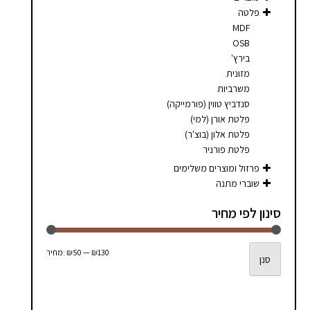
סמן קישורים
font_download
פלטה
MDF
לאפס
cached
OSB
את
בירץ'
כל
מזונית
האפשרויות
משרביות
סנדביץ טווין (פורמייקה)
פלטת אורן (למי)
פלטת אלון (בוצ'ר)
פלטת פורניר
פרזול ומוצרים משלימים
שוברי מתנה
סינון לפי מחיר
מחיר
מחיר
₪130
—
₪50
מחיר:
סנן
מינימלי
מקסימלי