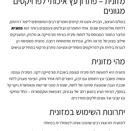
מזונית – פתרון עץ איכותי לפרויקטים
מגוונים
בעולם העיצוב, הבנייה והנגרות קיימים חומרים רבים המשמשים לייצור רהיטים,
דלתות ואלמנטים שונים. אחד החומרים הבולטים והנפוצים ביותר הוא
מזונית
.
מדובר בחומר המבוסס על לוחות סיבית בציפוי פורמייקה או מלמין, המעניקים
שילוב מצוין של מראה חלק, עמידות ושימושיות רחבה. מזונית משמשת הן
לנגרות ביתית והן לפרויקטים מסחריים ומציעה פתרון פרקטי במחירים נגישים.
מהי מזונית
מזונית היא למעשה לוח סיבית מצופה בשכבת פורמייקה דקה. הסיבית עצמה
עשויה משבבי עץ דחוסים עם דבק, היוצרים לוח אחיד וחזק. הציפוי מעניק ללוח
שכבת הגנה שמונעת ספיגה של לחות, שומרת מפני שריטות ומאפשרת ניקוי קל.
בנוסף, הציפוי מגיע במגוון רחב של צבעים, דוגמאות וטקסטורות – החל מחיקוי
עץ טבעי ועד גוונים חלקים ומודרניים.
יתרונות השימוש במזונית
למזונית יתרונות רבים שהפכו אותה לפופולרית במיוחד: