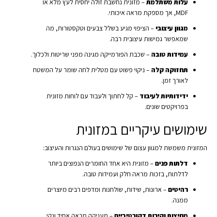
עלות משתלמת
– מזונית נחשבת זולה יחסית לעץ מלא או
MDF, אך מספקת מראה איכותי.
מגוון עיצובי
– הציפוי מגיע בשלל צבעים וטקסטורות, מה
שמאפשר גמישות עיצובית רבה.
עמידות טובה
– שכבת הפורמייקה מגינה מפני שריטות ולכלוך.
תחזוקה קלה
– ניקוי פשוט עם מטלית לחה שומר על המשטח
לאורך זמן.
ידידותיות לעיבוד
– קל לחתוך ולעבוד עם לוחות מזונית
בפרויקטים שונים.
שימושים עיקריים במזונית
המזונית משמשת למגוון עצום של שימושים בעולם הנגרות והעיצוב:
דלתות פנים
– מזונית היא אחד החומרים הנפוצים ביותר
לדלתות, בזכות מראה חלק ועמידות טובה.
רהיטים
– ארונות, שידות, שולחנות ומדפים רבים מיוצרים
ממנה.
מחיצות וקירות דקורטיביים
– מעניקה מראה אחיד ונקי