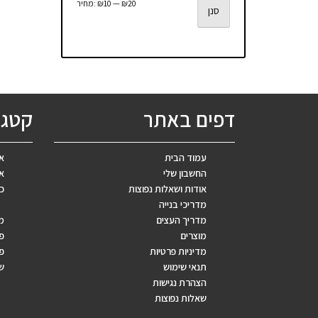
מחיר
מחיר
₪20
—
₪10
מחיר:
סנן
מינימלי
מקסימלי
דפים באתר
קטגו
עמוד הבית
אב
החשבון שלי
אר
אודות ושאלות נפוצות
כ
מדריכי בנייה
מדריך העצים
מ
מוצרים
פ
מדיניות פרטיות
פר
תנאי שימוש
ש
הצהרת נגישות
שאלות נפוצות