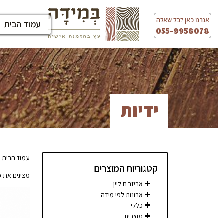
Ski
t
אנחנו כאן לכל שאלה
עמוד הבית
conten
055-9958078
ידיות
עמוד הבית
/
קטגוריות המוצרים
מציגים את כל ⁦4⁩ התו
אביזרים ליין
ארונות לפי מידה
כללי
מוצרים