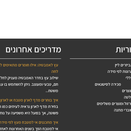
ריות
מדריכים אחרונים
יזרים ליין
עץ לאמבטיה: אילו חומרים מתאימים ל
ונות לפי מידה
לחה
ללי
שילוב עץ בחדר האמבטיה מעניק לחל
מכירה לסיטונאים
חם, טבעי ומעוצב. ניתן להשתמש בו עב
וצרים
משטח...
לטה
איך בוחרים מדף לארון מטבח או לארון 
זול ומוצרים משלימים
בחירת מדף לארון נראית לעיתים כמו 
וברי מתנה
פשוטה, אך בפועל היא משפיעה על נוחות
איך מתכננים אי למטבח מעץ לפי מידה
אי למטבח הפך בשנים האחרונות לאחד