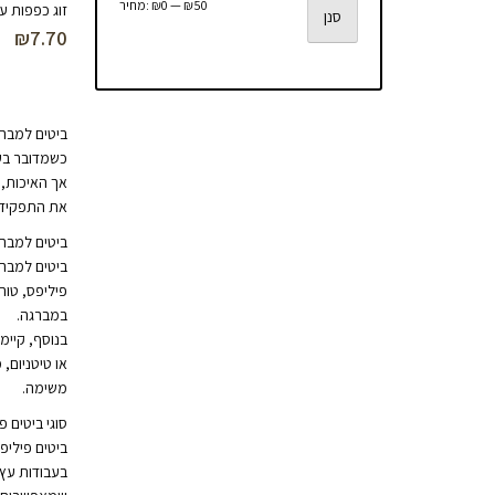
מחיר
מחיר
₪50
—
₪0
מחיר:
זוג כפפות ע
סנן
₪
7.70
מינימלי
מקסימלי
ביטים למברג
כשמדובר בעב
אך האיכות, 
את התפקיד ש
ביטים למברג
ביטים למברג
פיליפס, טור
במברגה.
בנוסף, קיימ
או טיטניום,
משימה.
סוגי ביטים פ
ביטים פיליפ
בעבודות עץ 