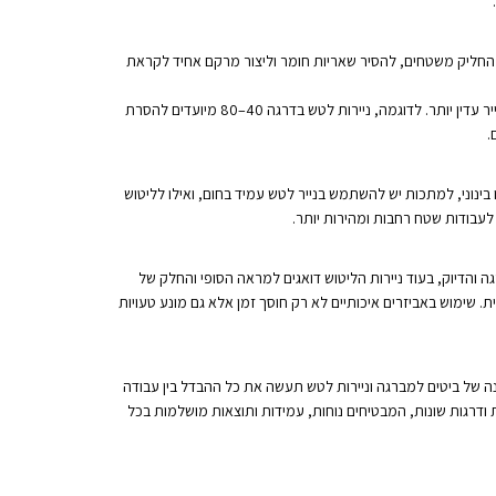
 להחליק משטחים, להסיר שאריות חומר וליצור מרקם אחיד לקראת
ניירות לטש מחולקים לפי דרגת הגסות שלהם, הנמדדת במספרים – ככל שהמספר גבוה יותר, כך הנייר עדין יותר. לדוגמה, ניירות לטש בדרגה 40–80 מיועדים להסרת
בינוני, למתכות יש להשתמש בנייר לטש עמיד בחום, ואילו לליטוש
 לעבודות שטח רחבות ומהירות יותר.
 והדיוק, בעוד ניירות הליטוש דואגים למראה הסופי והחלק של
ת. שימוש באביזרים איכותיים לא רק חוסך זמן אלא גם מונע טעויות
נה של ביטים למברגה וניירות לטש תעשה את כל ההבדל בין עבודה
ם וניירות לטש במידות ודרגות שונות, המבטיחים נוחות, עמידות ותוצאות מושלמות בכל