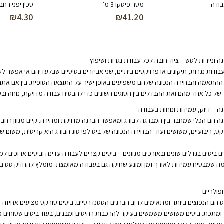
בודה
מטר פיסקו 3 מ’
סכין יפני רחב
₪
4.30
₪
41.20
ה וניירות לטש – ציוד חובה לכל עבודת נגרות ושיפוץ
ודות נגרות, תיקונים או פרויקטים ביתיים, שני אביזרים בסיסיים שבלעדיהם אי אפשר ל
ההתאמה והבחירה הנכונה שלהם משפיעים באופן ישיר על התוצאה הסופית. בין אם אתם 
ל כל אחד מהם ואת ההבדלים בין הסוגים השונים כדי להבטיח עבודה מדויקת, נוחה ובט
ה – דיוק, עמידות ונוחות בעבודה
ה הם הכלי שמחבר בין המברגה לבורג ומאפשר הברגה מדויקת ומהירה. קיים מגוון רחב ש
קס, ריבועיים, משושים ועוד. הבחירה הנכונה של ביט לפי סוג הבורג היא קריטית, משום
ים ביטים בגדלים שונים ובאורכים מגוונים – ביטים קצרים לעבודה עדינה וביטים ארוכים
 מה שמבטיח עמידות לאורך זמן ומונע שחיקה גם בעבודה מאומצת. מומלץ להחזיק סט ביטי
ופולריים
ס הם הנפוצים ביותר ומתאימים לרוב הברגים הסטנדרטיים. ביטים טורקס מציעים אחיזה 
ומתכת. ביטים משושים משמשים בעיקר להרכבות רהיטים ומבנים, בעוד ביטים שטוחים מיו