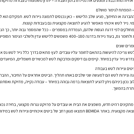
יזה נוחה בבורג ומונעים את נפילתו בזמן העבודה – יתרון משמעותי בעבודות מדויקות.
– המפתח לגימור מושלם
הברגה או החיתוך, מגיע שלב הליטוש – כאן נכנסים לתמונה ניירות לטש. תפקידם הוא
פוי. נייר לטש איכותי מאפשר להגיע לתוצאה מקצועית גם בעבודות קטנות.
ד ניירות בדרגה 180–400 משמשים לליטוש עדין ולשלבי הגימור הסופיים.
רים שונים
לטש צריכה להיעשות בהתאם לחומר עליו עובדים. לעץ מתאים בדרך כלל נייר לטש גס או 
נדרש נייר עדין במיוחד. קיימים גם דיסקים ומדבקות לטש למכשירים חשמליים, המיועדים
יטים וניירות לטש בעבודה
ה וניירות לטש הם למעשה שני שלבים באותו תהליך. הביטים אחראים על החיבור, ההברגה
וב נכון ביניהם ניתן להגיע לתוצאות ברמה גבוהה במיוחד – עבודה נקייה, מדויקת ואסתטי
ותרת בהמשך.
מתקינים רהיט חדש, משפצים את הבית או עובדים על פרויקט נגרות מקצועי, בחירה נכו
חובבנית לתוצאה מקצועית. באתר BEMIDA תמצאו מגוון רחב של ביטים איכותיי