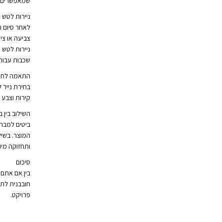
שמאפשרים אח
ניירות לטש 
לאחר סיום ה
צביעה או צי
שכבות עבות ולחומר גס, בעו
התאמה לחומ
בחירת נייר 
קירות וצבע 
השילוב בין ב
ביטים למברג
המוצר. בשיל
ותחזוקה מי
סיכום
בין אם אתם 
פרויקט.