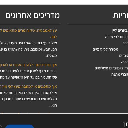
ריות
מדריכים אחרונים
יזרים ליין
עץ לאמבטיה: אילו חומרים מתאימים ל
ונות לפי מידה
לחה
ללי
שילוב עץ בחדר האמבטיה מעניק לחל
מכירה לסיטונאים
חם, טבעי ומעוצב. ניתן להשתמש בו עב
וצרים
משטח...
לטה
איך בוחרים מדף לארון מטבח או לארון 
זול ומוצרים משלימים
בחירת מדף לארון נראית לעיתים כמו 
וברי מתנה
פשוטה, אך בפועל היא משפיעה על נוחות
איך מתכננים אי למטבח מעץ לפי מידה
אי למטבח הפך בשנים האחרונות לאחד
האלמנטים המבוקשים ביותר בתכנון ה
הוא...
איך לבחור לוח עץ ליצירה? המדריך לב
לפסיפס, ציור, מנדלות ודקופאז'
תך
מחפשים לוח עץ ליצירה, בסיס עץ לפסי