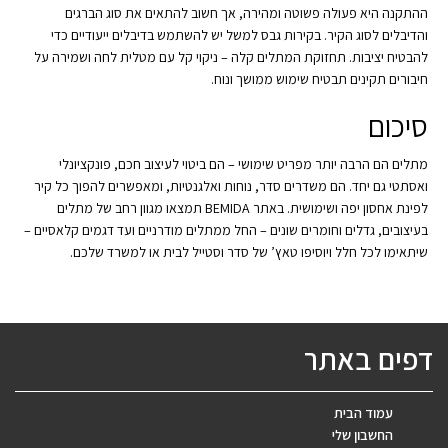
ההתקנה היא פעולה פשוטה ומהירה, אך חשוב להתאים את סוג הברגים
והדיבלים לסוג הקיר. בקירות גבס למשל יש להשתמש בדיבלים ייעודיים כדי
להבטיח יציבות. תחזוקת המתלים קלה – ניקוי קל עם מטלית לחה ושמירה על
חיבורים תקינים תבטיח שימוש ממושך ונוח.
סיכום
מתלים הם הרבה יותר מפריט שימושי – הם ביטוי לעיצוב חכם, פונקציונלי
ואסתטי גם יחד. הם משדרים סדר, נוחות ואלגנטיות, ומאפשרים להפוך כל קיר
לפינת אחסון יפה ושימושית. באתר BEMIDA תמצאו מגוון רחב של מתלים
בעיצובים, גדלים וחומרים שונים – החל ממתלים מודרניים ועד דגמים קלאסיים –
שיתאימו לכל חלל ויוסיפו טאץ’ של סדר וסטייל לבית או למשרד שלכם.
דפים באתר
עמוד הבית
החשבון שלי