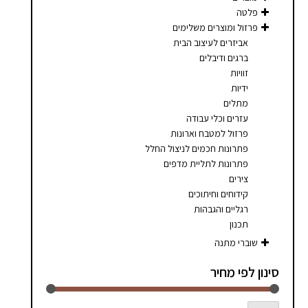
סמן קישורים
font_download
פלטה
פרזול ומוצרים משלימים
לאפס
cached
אביזרים לעיצוב הבית
את
ברגים ודיבלים
כל
זוויות
האפשרויות
ידיות
מתלים
עזרים וכלי עבודה
פרזול למטבח וארונות
פתרונות חכמים לניצול החלל
פתרונות לתליית מדפים
צירים
קידוחים וחיתוכים
רגליים והגבהות
תכנון
שוברי מתנה
סינון לפי מחיר