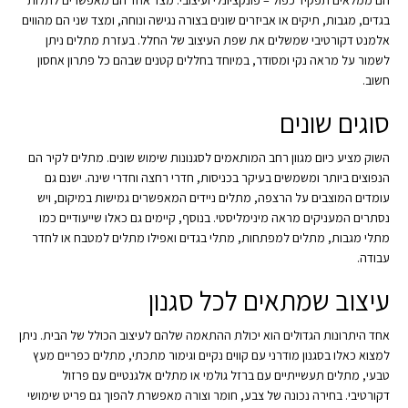
הם ממלאים תפקיד כפול – פונקציונלי ועיצובי. מצד אחד הם מאפשרים לתלות
בגדים, מגבות, תיקים או אביזרים שונים בצורה נגישה ונוחה, ומצד שני הם מהווים
אלמנט דקורטיבי שמשלים את שפת העיצוב של החלל. בעזרת מתלים ניתן
לשמור על מראה נקי ומסודר, במיוחד בחללים קטנים שבהם כל פתרון אחסון
חשוב.
סוגים שונים
השוק מציע כיום מגוון רחב המותאמים לסגנונות שימוש שונים. מתלים לקיר הם
הנפוצים ביותר ומשמשים בעיקר בכניסות, חדרי רחצה וחדרי שינה. ישנם גם
עומדים המוצבים על הרצפה, מתלים ניידים המאפשרים גמישות במיקום, ויש
נסתרים המעניקים מראה מינימליסטי. בנוסף, קיימים גם כאלו שייעודיים כמו
מתלי מגבות, מתלים למפתחות, מתלי בגדים ואפילו מתלים למטבח או לחדר
עבודה.
עיצוב שמתאים לכל סגנון
אחד היתרונות הגדולים הוא יכולת ההתאמה שלהם לעיצוב הכולל של הבית. ניתן
למצוא כאלו בסגנון מודרני עם קווים נקיים וגימור מתכתי, מתלים כפריים מעץ
טבעי, מתלים תעשייתיים עם ברזל גולמי או מתלים אלגנטיים עם פרזול
דקורטיבי. בחירה נכונה של צבע, חומר וצורה מאפשרת להפוך גם פריט שימושי