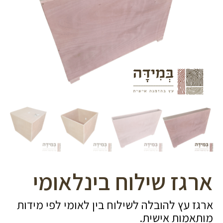
סמן קישורים
font_download
לאפס
cached
את
כל
האפשרויות
ארגז שילוח בינלאומי
ארגז עץ להובלה לשילוח בין לאומי לפי מידות
מותאמות אישית.