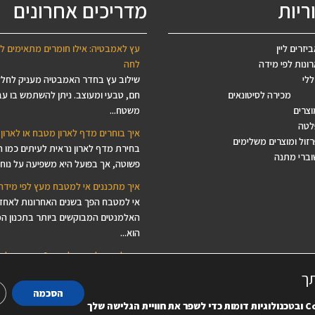
ריות
מדריכים אחרונים
יזרים ליין
עץ לאמבטיה: אילו חומרים מתאימים ל
ונות לפי מידה
לחה
ללי
שילוב עץ בחדר האמבטיה מעניק לחל
מכירה לסיטונאים
חם, טבעי ומעוצב. ניתן להשתמש בו עב
וצרים
משטח...
לטה
איך בוחרים מדף לארון מטבח או לארון 
זול ומוצרים משלימים
בחירת מדף לארון נראית לעיתים כמו 
וברי מתנה
פשוטה, אך בפועל היא משפיעה על נוחות
איך מתכננים אי למטבח מעץ לפי מידה
אי למטבח הפך בשנים האחרונות לאחד
האלמנטים המבוקשים ביותר בתכנון ה
הוא...
איך לבחור לוח עץ ליצירה? המדריך לב
לפסיפס, ציור, מנדלות ודקופאז'
תך
מחפשים לוח עץ ליצירה, בסיס עץ לפסי
הסכמה
משטח עץ לציור או פלטת עץ לדקופאז’
C
ובטכנולוגיות דומות כדי לשפר את חוויית הגלישה שלך