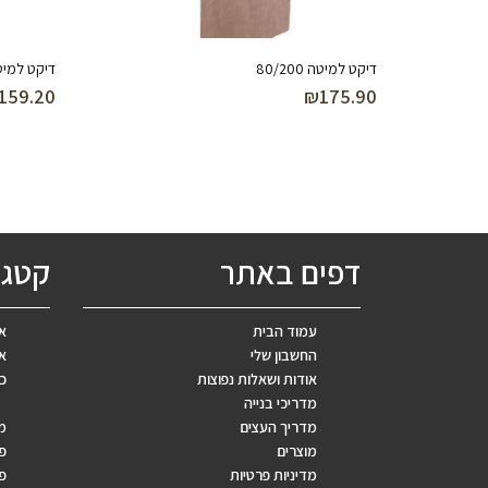
דיקט למיטה 80/200
דיקט למיטה /80
159.20
₪
175.90
דפים באתר
קטגו
עמוד הבית
אב
החשבון שלי
אר
אודות ושאלות נפוצות
כ
מדריכי בנייה
מדריך העצים
מ
מוצרים
פ
מדיניות פרטיות
פר