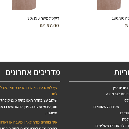
180
דיקט למיטה 80/190
₪
167.00
₪
ריות
מדריכים אחרונים
יזרים ליין
עץ לאמבטיה: אילו חומרים מתאימים ל
ונות לפי מידה
לחה
ללי
שילוב עץ בחדר האמבטיה מעניק לחל
מכירה לסיטונאים
חם, טבעי ומעוצב. ניתן להשתמש בו עב
וצרים
משטח...
לטה
איך בוחרים מדף לארון מטבח או לארון 
זול ומוצרים משלימים
בחירת מדף לארון נראית לעיתים כמו 