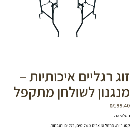
סמן קישורים
font_download
לאפס
cached
את
כל
האפשרויות
זוג רגליים איכותיות –
מנגנון לשולחן מתקפל
₪
199.40
המלאי אזל
קטגוריות:
פרזול ומוצרים משלימים
,
רגליים והגבהות