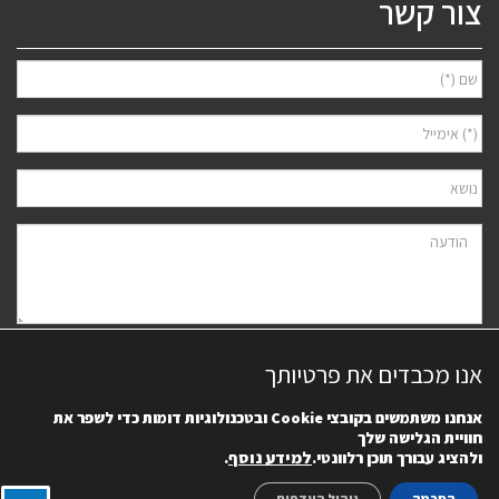
צור קשר
אני מאשר/ת למסור את פרטיי לצורך יצירת קשר ודיוור ישיר, בהתאם
מדיניות
אנו מכבדים את פרטיותך
הפרטיות
של האתר. ידוע לי שאוכל לבטל את הרישום בכל עת.
אנחנו משתמשים בקובצי
Cookie
ובטכנולוגיות דומות כדי לשפר את
חוויית הגלישה שלך
למידע נוסף
.
ולהציג עבורך תוכן רלוונטי.
הסכמה
ניהול העדפות