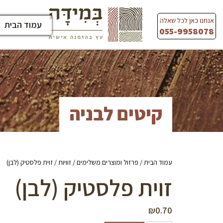
Ski
t
אנחנו כאן לכל שאלה
עמוד הבית
conten
055-9958078
קיטים לבניה
עמוד הבית
/
פרזול ומוצרים משלימים
/
זוויות
/ זוית פלסטיק (לבן)
זוית פלסטיק (לבן)
₪
0.70