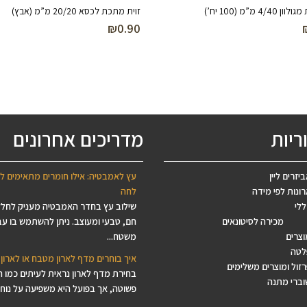
4/ מ”מ (100 יח’)
זוית מתכת לכסא 20/20 מ”מ (אבץ)
₪
0.90
ריות
מדריכים אחרונים
יזרים ליין
עץ לאמבטיה: אילו חומרים מתאימים ל
ונות לפי מידה
לחה
ללי
שילוב עץ בחדר האמבטיה מעניק לחל
מכירה לסיטונאים
חם, טבעי ומעוצב. ניתן להשתמש בו עב
וצרים
משטח...
לטה
איך בוחרים מדף לארון מטבח או לארון 
זול ומוצרים משלימים
בחירת מדף לארון נראית לעיתים כמו 
וברי מתנה
פשוטה, אך בפועל היא משפיעה על נוחות