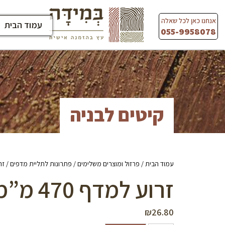
Ski
t
אנחנו כאן לכל שאלה
עמוד הבית
conten
055-9958078
קיטים לבניה
עמוד הבית
/
פרזול ומוצרים משלימים
/
פתרונות לתליית מדפים
/ זרוע ל
זרוע למדף 470 מ”מ (לבן)
₪
26.80