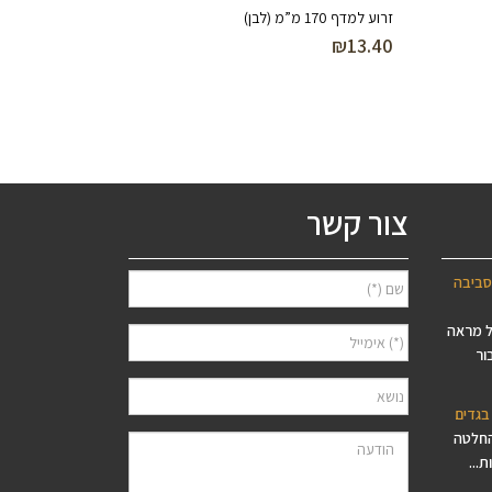
זרוע למדף 170 מ”מ (לבן)
₪
13.40
צור קשר
סביבה
ל מראה
ור
בגדים
החלטה
...