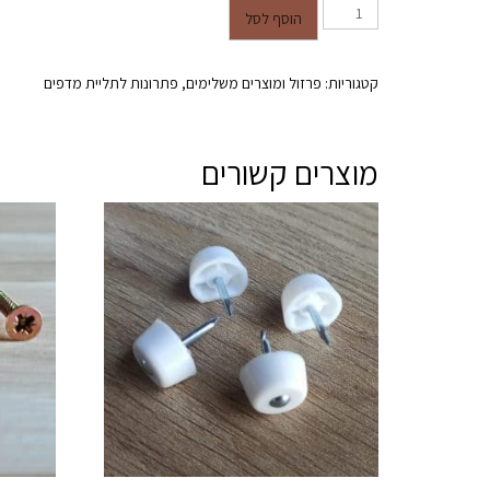
כמות של זרוע למדף 470 מ"מ (לבן)
הוסף לסל
קטגוריות:
פרזול ומוצרים משלימים
,
פתרונות לתליית מדפים
מוצרים קשורים