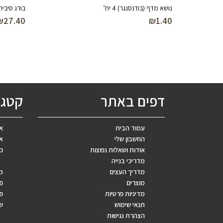
נושא מדף (בודנסנגר) 4 יח’
בורג סיבית מגולוון 40
₪
27.40
₪
1.40
דפים באתר
קטגו
עמוד הבית
אב
החשבון שלי
אר
אודות ושאלות נפוצות
כ
מדריכי בנייה
מדריך העצים
מ
מוצרים
פ
מדיניות פרטיות
פר
תנאי שימוש
ש
הצהרת נגישות