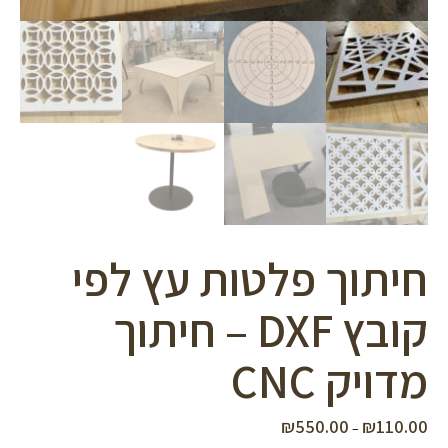
חיתוך פלטות עץ לפי
קובץ DXF – חיתוך
מדויק CNC
₪
550.00
₪
110.00
טווח
–
מחירים: