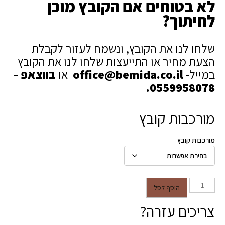
לא בטוחים אם הקובץ מוכן
לחיתוך?
עד
שלחו לנו את הקובץ, ונשמח לעזור לקבלת
הצעת מחיר או התייעצות שלחו לנו את הקובץ
במייל-
office@bemida.co.il
או
בווצאפ –
0559958078.
מורכבות קובץ
מורכבות קובץ
כמות של חיתוך פלטות עץ לפי קובץ
הוסף לסל
DXF – חיתוך מדויק CNC
צריכים עזרה?