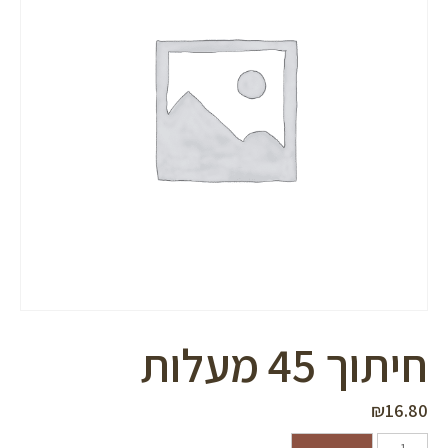
סמן קישורים
font_download
לאפס
cached
את
כל
האפשרויות
חיתוך 45 מעלות
₪
16.80