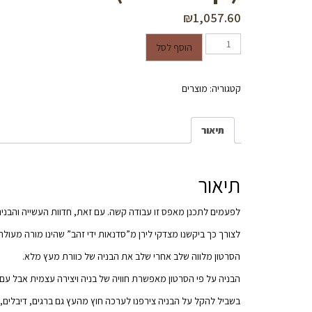
₪
1,057.60
כמות של כוורת מעץ אורן- שישה תאים ושלוש דלתות (קיט מלא)
הוסף לסל
קטגוריה:
מוצרים
תיאור
תיאור
לפעמים לתכנן מאפס זו עבודה קשה. עם זאת, חדוות העשייה והבני
לצורך כך ביקשנו מצדקי לירן מ”סדנאות ידי זהב” שהינו מורה מעולה 
הסרטון מלווה שלב אחרי שלב את הבניה של כוורת מעץ מלא.
הבניה על פי הסרטון מאפשרת חוויה של בניה ויצירה עצמית אבל עם ל
בשביל להקל על הבניה צירפנו לערכה חוץ מהעץ גם ברגים, דיבלים, ציר