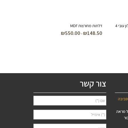
ערכה לקרש חיתוך בצורת לב – בוצ’ר אלון עובי 4
דלתות מחורצות MDF
₪
550.00
₪
148.50
טווח
–
מחירים:
עד
צור קשר
סביבה
ל מראה
ור