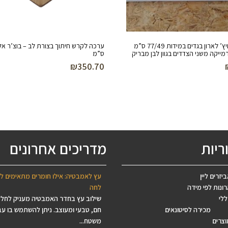
מדף סנדוויץ’ לארון בגדים במידות 77/49 ס”מ
מייקה משני הצדדים בגוון לבן מבריק
ס”מ
₪
350.70
ריות
מדריכים אחרונים
יזרים ליין
עץ לאמבטיה: אילו חומרים מתאימים ל
ונות לפי מידה
לחה
ללי
שילוב עץ בחדר האמבטיה מעניק לחל
מכירה לסיטונאים
חם, טבעי ומעוצב. ניתן להשתמש בו עב
וצרים
משטח...