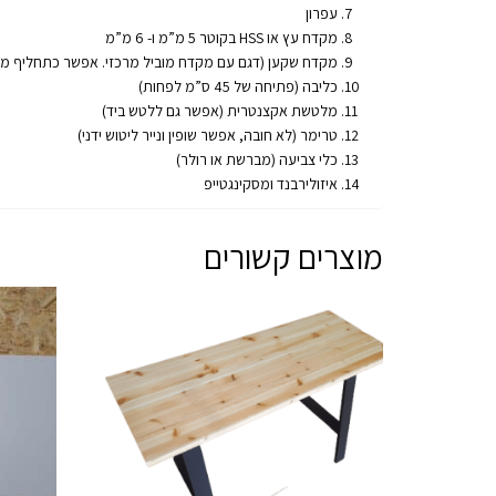
עפרון
מקדח עץ או HSS בקוטר 5 מ”מ ו- 6 מ”מ
מקדח שקען (דגם עם מקדח מוביל מרכזי. אפשר כתחליף מקדחים בקוטר 3 ו 9-1 (או 10
כליבה (פתיחה של 45 ס”מ לפחות)
מלטשת אקצנטרית (אפשר גם ללטש ביד)
טרימר (לא חובה, אפשר שופין ונייר ליטוש ידני)
כלי צביעה (מברשת או רולר)
איזולירבנד ומסקינגטייפ
מוצרים קשורים