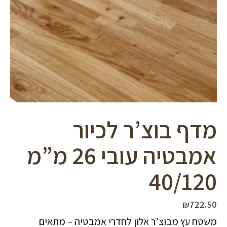
סמן קישורים
font_download
לאפס
cached
את
כל
האפשרויות
מדף בוצ’ר לכיור
אמבטיה עובי 26 מ”מ
40/120
₪
722.50
משטח עץ מבוצ’ר אלון לחדרי אמבטיה – מתאים