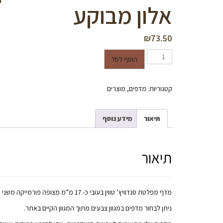
אלון מבוקע
₪
73.50
כמות של מדף סנדוויץ' לארון בגדים במידות 77/49 ס"מ מצופה פורמייקה משני הצדדים בגוון אלון מבוקע
הוסף לסל
קטגוריות:
מדפים
,
מוצרים
תיאור
מידע נוסף
תיאור
מדף מפלטת סנדוויץ’ טווין בעובי כ- 17 מ”מ מצופה פורמייקה משני הצדדים וכוללת קנט תואם בחזית אורך אחת.
ניתן לבחור מדפים במגוון צבעים מתוך המגוון הקיים באתר.