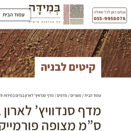
Ski
t
אנחנו כאן לכל שאלה
עמוד הבית
conten
055-9958078
קיטים לבניה
עמוד הבית
/
מוצרים
/
מדפים
/ מדף סנדוויץ’ לארון בגדים במידות 77/49 ס”מ מצופה פורמייקה משני הצדדים בגוון אלון מבוקע
ס”מ מצופה פורמייקה