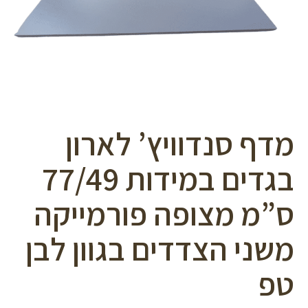
סמן קישורים
font_download
לאפס
cached
את
כל
האפשרויות
מדף סנדוויץ’ לארון
בגדים במידות 77/49
ס”מ מצופה פורמייקה
משני הצדדים בגוון לבן
טפ