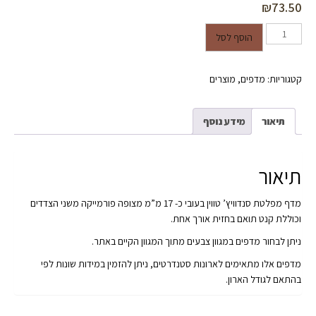
₪
73.50
כמות של מדף סנדוויץ' לארון בגדים
הוסף לסל
במידות 77/49 ס"מ מצופה פורמייקה
משני הצדדים בגוון לבן טפ
קטגוריות:
מדפים
,
מוצרים
תיאור
מידע נוסף
תיאור
מדף מפלטת סנדוויץ’ טווין בעובי כ- 17 מ”מ מצופה פורמייקה משני הצדדים
וכוללת קנט תואם בחזית אורך אחת.
ניתן לבחור מדפים במגוון צבעים מתוך המגוון הקיים באתר.
מדפים אלו מתאימים לארונות סטנדרטים, ניתן להזמין במידות שונות לפי
בהתאם לגודל הארון.