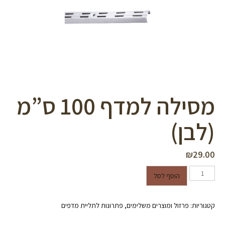
סמן קישורים
font_download
לאפס
cached
את
כל
האפשרויות
מסילה למדף 100 ס”מ
(לבן)
₪
29.00
כמות של מסילה למדף 100 ס"מ
הוסף לסל
(לבן)
קטגוריות:
פרזול ומוצרים משלימים
,
פתרונות לתליית מדפים