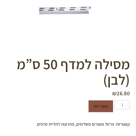
סמן קישורים
font_download
לאפס
cached
את
כל
האפשרויות
מסילה למדף 50 ס”מ
(לבן)
₪
26.80
כמות של מסילה למדף 50 ס"מ (לבן)
הוסף לסל
קטגוריות:
פרזול ומוצרים משלימים
,
פתרונות לתליית מדפים