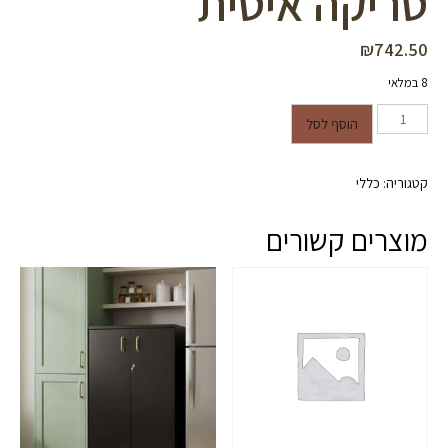
טריקה איטית
₪
742.50
8 במלאי
כמות של מסילת אסם 2 מ' טריקה
הוסף לסל
איטית
קטגוריה:
כללי
מוצרים קשורים