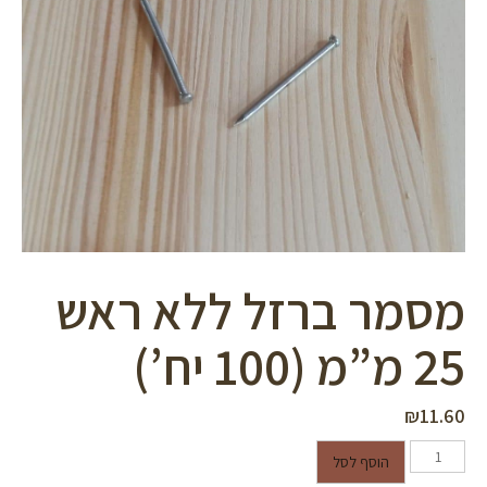
סמן קישורים
font_download
לאפס
cached
את
כל
האפשרויות
מסמר ברזל ללא ראש
25 מ”מ (100 יח’)
₪
11.60
כמות של מסמר ברזל ללא ראש 25
הוסף לסל
מ"מ (100 יח')