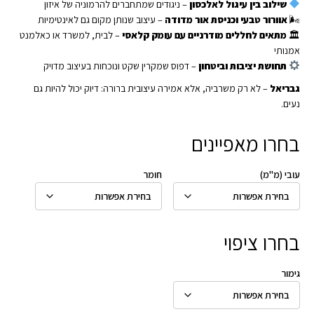
שילוב בין עיגול לאלכסון
– ניגודים שמתחברים להרמוניה של איזון
🌬
אוורור טבעי וכניסת אור מדודה
– עיצוב שנותן מקום גם לאינטימיות
🏛
מתאים לחללים מודרניים עם עומק קלאסי
– לבית, למשרד או כאלמנט
אמנותי
תחושת יציבות וביטחון
– דפוס שמקרין שקט ונוכחות בעיצוב מדויק
גבריאל
– לא רק משרביה, אלא אמירה עיצובית ברורה: דיוק יכול להיות גם
נעים.
בחרו מאפיינים
עובי (מ"מ)
חומר
בחרו ציפוי
גימור