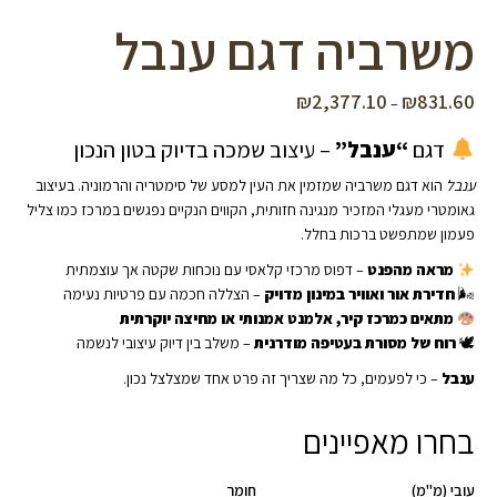
משרביה דגם ענבל
₪
2,377.10
₪
831.60
טווח
–
מחירים:
דגם
“ענבל”
– עיצוב שמכה בדיוק בטון הנכון
עד
ענבל
הוא דגם משרביה שמזמין את העין למסע של סימטריה והרמוניה. בעיצוב
גאומטרי מעגלי המזכיר מנגינה חזותית, הקווים הנקיים נפגשים במרכז כמו צליל
פעמון שמתפשט ברכות בחלל.
מראה מהפנט
– דפוס מרכזי קלאסי עם נוכחות שקטה אך עוצמתית
🌬
חדירת אור ואוויר במינון מדויק
– הצללה חכמה עם פרטיות נעימה
מתאים כמרכז קיר, אלמנט אמנותי או מחיצה יוקרתית
🕊
רוח של מסורת בעטיפה מודרנית
– משלב בין דיוק עיצובי לנשמה
ענבל
– כי לפעמים, כל מה שצריך זה פרט אחד שמצלצל נכון.
בחרו מאפיינים
עובי (מ"מ)
חומר