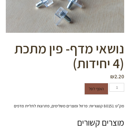
סמן קישורים
font_download
לאפס
cached
את
כל
האפשרויות
נושאי מדף- פין מתכת
(4 יחידות)
₪
2.20
כמות של נושאי מדף- פין מתכת (4
הוסף לסל
יחידות)
מק"ט:
80151
קטגוריות:
פרזול ומוצרים משלימים
,
פתרונות לתליית מדפים
מוצרים קשורים