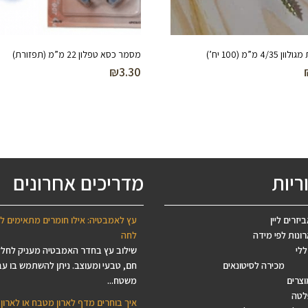
4/ מ”מ (100 יח’)
מסמר כסא טפלון 22 מ”מ (תפזורת)
₪
3.30
ריות
מדריכים אחרונים
יזרים ליין
עץ לאמבטיה: אילו חומרים מתאימים ל
ונות לפי מידה
לחה
ללי
שילוב עץ בחדר האמבטיה מעניק לחל
מכירה לסיטונאים
חם, טבעי ומעוצב. ניתן להשתמש בו עב
וצרים
משטח...
לטה
איך בוחרים מדף לארון מטבח או לארון 