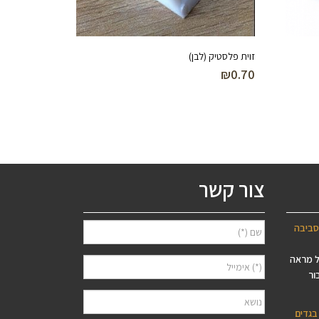
זוית פלסטיק (לבן)
₪
0.70
צור קשר
סביבה
ל מראה
ור
בגדים