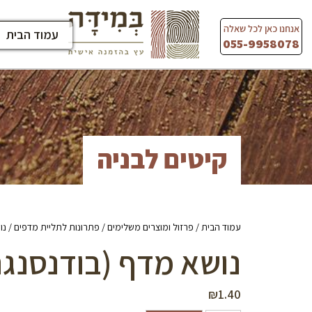
Ski
t
אנחנו כאן לכל שאלה
עמוד הבית
conten
055-9958078
קיטים לבניה
עמוד הבית
/
פרזול ומוצרים משלימים
/
פתרונות לתליית מדפים
/ נוש
נושא מדף (בודנסנגר) 4 י
₪
1.40