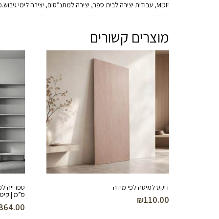
MDF, עבודות יצירה לבית ספר, יצירה למתנ”סים, יצירה לימי גיבוש.מנדלות MDF איכותיות לצביעה ולעיצוב אישי. מתאימות לסדנאות, קבוצות, בתי ספר, מתנ”סים ופעילויות יצירה לכל גיל. מגוון דגמים להזמנה.
מוצרים קשורים
דיקט למיטה לפי מידה
ס”מ | קיט DIY להרכבה עצמי
₪
110.00
864.00