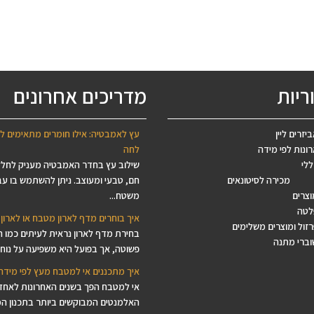
עד
עד
ריות
מדריכים אחרונים
יזרים ליין
עץ לאמבטיה: אילו חומרים מתאימים ל
ונות לפי מידה
לחה
ללי
שילוב עץ בחדר האמבטיה מעניק לחל
מכירה לסיטונאים
חם, טבעי ומעוצב. ניתן להשתמש בו עב
וצרים
משטח...
לטה
איך בוחרים מדף לארון מטבח או לארון 
זול ומוצרים משלימים
בחירת מדף לארון נראית לעיתים כמו 
וברי מתנה
פשוטה, אך בפועל היא משפיעה על נוחות
איך מתכננים אי למטבח מעץ לפי מידה
אי למטבח הפך בשנים האחרונות לאחד
האלמנטים המבוקשים ביותר בתכנון ה