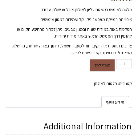
פלטה לשימוש כמשטח עליון לשולחן אוכל או שולחן עבודה.
ציפוי הפורמייקה מאפשר ניקוי קל ועמידות במגוון שימושים.
הפלטות באות במידות שונות ובמגוון צבעים, ניתן לבחור מההיצע הקיים או
להזמין דרך הממשק הראשי באתר מידות יחודיות.
צריכים תוספות או דיוקים, חור למעבר חשמל, חיתוך בצורה יחודיות, גוון שלא
מצאתם? צרו איתנו קשר ונשמח לסייע.
כמות של פלטה לשולחן- ציפוי
הוסף לסל
פורמייקה בגוון אלון נקי- 60/120-
בעובי 16.5 מ"מ
קטגוריה:
פלטות לשולחן
מידע נוסף
Additional Information