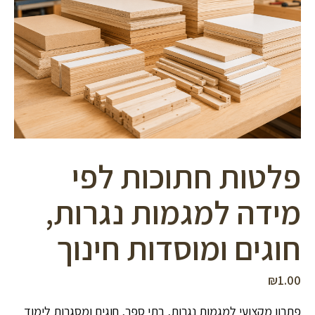
סמן קישורים
font_download
לאפס
cached
את
כל
האפשרויות
פלטות חתוכות לפי
מידה למגמות נגרות,
חוגים ומוסדות חינוך
₪
1.00
פתרון מקצועי למגמות נגרות, בתי ספר, חוגים ומסגרות לימוד