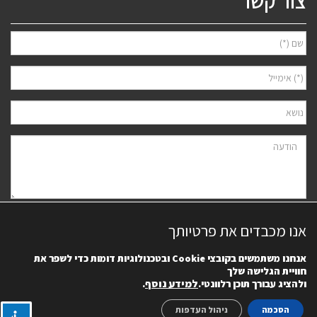
צור קשר
אני מאשר/ת למסור את פרטיי לצורך יצירת קשר ודיוור ישיר, בהתאם
מדיניות
אנו מכבדים את פרטיותך
הפרטיות
של האתר. ידוע לי שאוכל לבטל את הרישום בכל עת.
אנחנו משתמשים בקובצי
Cookie
ובטכנולוגיות דומות כדי לשפר את
חוויית הגלישה שלך
למידע נוסף
.
ולהציג עבורך תוכן רלוונטי.
הסכמה
ניהול העדפות