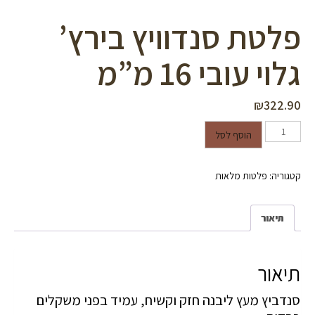
פלטת סנדוויץ בירץ’
גלוי עובי 16 מ”מ
₪
322.90
כמות של פלטת סנדוויץ בירץ' גלוי
הוסף לסל
עובי 16 מ"מ
קטגוריה:
פלטות מלאות
תיאור
תיאור
סנדביץ מעץ ליבנה חזק וקשיח, עמיד בפני משקלים