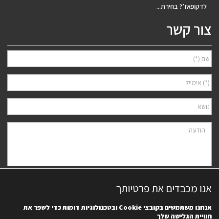
לדקופאז’? בחירת...
צור קשר
אני מאשר/ת למסור את פרטיי לצורך יצירת קשר ודיוור ישיר, בהתאם
מדיניות
אנו מכבדים את פרטיותך
הפרטיות
של האתר. ידוע לי שאוכל לבטל את הרישום בכל עת.
אנחנו משתמשים בקובצי
Cookie
ובטכנולוגיות דומות כדי לשפר את
חוויית הגלישה שלך