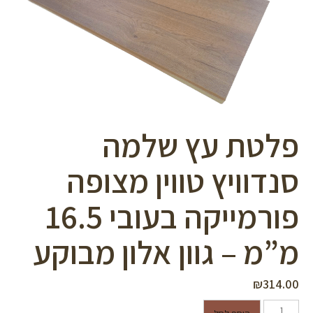
סמן קישורים
font_download
לאפס
cached
את
כל
האפשרויות
פלטת עץ שלמה
סנדוויץ טווין מצופה
פורמייקה בעובי 16.5
מ”מ – גוון אלון מבוקע
₪
314.00
כמות של פלטת עץ שלמה סנדוויץ