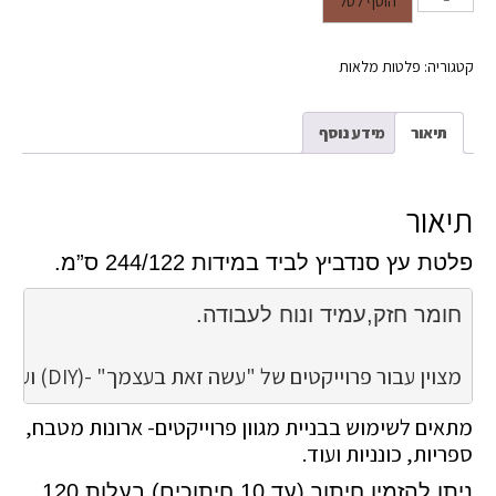
הוסף לסל
טווין מצופה פורמייקה בעובי 16.5
מ"מ - גוון אלון מבוקע
קטגוריה:
פלטות מלאות
תיאור
מידע נוסף
תיאור
פלטת עץ סנדביץ לביד במידות 244/122 ס”מ.
מצוין עבור פרוייקטים של "עשה זאת בעצמך" -(DIY) ועבור אנשי מקצוע כאחד. 
מתאים לשימוש בבניית מגוון פרוייקטים- ארונות מטבח,
ספריות, כונניות ועוד.
ניתן להזמין חיתוך (עד 10 חיתוכים) בעלות 120