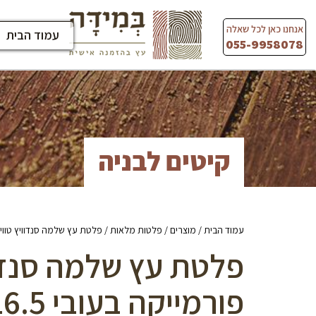
Ski
t
אנחנו כאן לכל שאלה
עמוד הבית
conten
055-9958078
קיטים לבניה
עמוד הבית
/
מוצרים
/
פלטות מלאות
/ פלטת עץ שלמה סנדוויץ טווין מצופה פורמיי
פלטת עץ שלמה סנדוו
פורמייקה בעובי 16.5 מ”מ – גוון אלון נקי