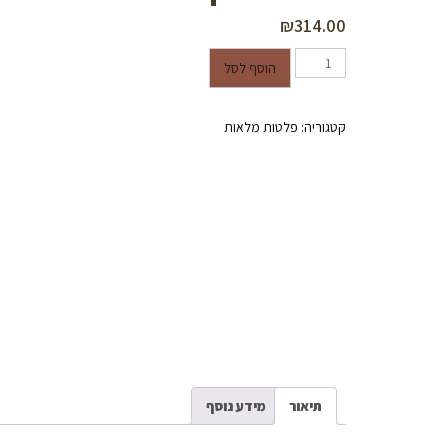
₪
314.00
כמות של פלטת עץ שלמה סנדוויץ טווין מצופה פורמייקה בעובי 16.5 מ"מ - גוון אלון נקי
הוסף לסל
קטגוריה:
פלטות מלאות
תיאור
מידע נוסף