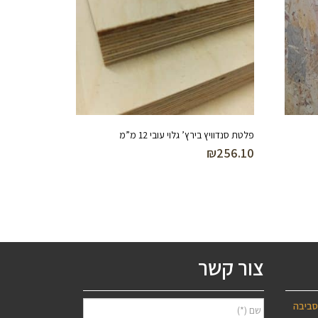
פלטת סנדוויץ בירץ’ גלוי עובי 12 מ”מ
₪
256.10
צור קשר
סביבה