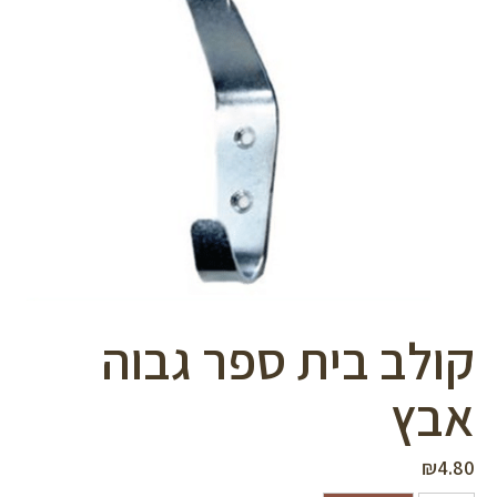
סמן קישורים
font_download
לאפס
cached
את
כל
האפשרויות
קולב בית ספר גבוה
אבץ
₪
4.80