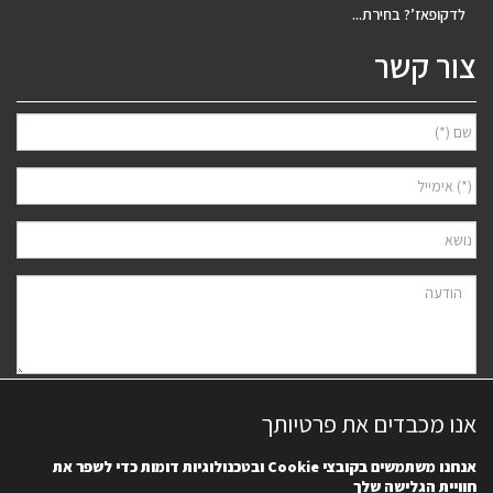
לדקופאז’? בחירת...
צור קשר
אני מאשר/ת למסור את פרטיי לצורך יצירת קשר ודיוור ישיר, בהתאם
מדיניות
אנו מכבדים את פרטיותך
הפרטיות
של האתר. ידוע לי שאוכל לבטל את הרישום בכל עת.
אנחנו משתמשים בקובצי
Cookie
ובטכנולוגיות דומות כדי לשפר את
חוויית הגלישה שלך