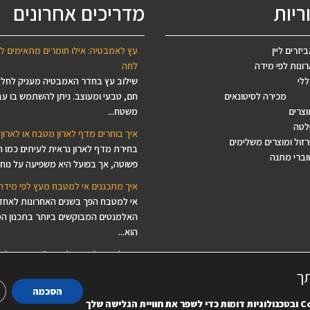
ריות
מדריכים אחרונים
יזרים ליין
עץ לאמבטיה: אילו חומרים מתאימים ל
ונות לפי מידה
לחה
ללי
שילוב עץ בחדר האמבטיה מעניק לחל
מכירה לסיטונאים
חם, טבעי ומעוצב. ניתן להשתמש בו עב
וצרים
משטח...
לטה
איך בוחרים מדף לארון מטבח או לארון 
זול ומוצרים משלימים
בחירת מדף לארון נראית לעיתים כמו 
וברי מתנה
פשוטה, אך בפועל היא משפיעה על נוחות
איך מתכננים אי למטבח מעץ לפי מידה
אי למטבח הפך בשנים האחרונות לאחד
האלמנטים המבוקשים ביותר בתכנון ה
הוא...
איך לבחור לוח עץ ליצירה? המדריך לב
לפסיפס, ציור, מנדלות ודקופאז'
תך
מחפשים לוח עץ ליצירה, בסיס עץ לפסי
הסכמה
משטח עץ לציור או פלטת עץ לדקופאז’
C
ובטכנולוגיות דומות כדי לשפר את חוויית הגלישה שלך