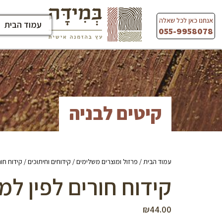
Ski
t
אנחנו כאן לכל שאלה
עמוד הבית
conten
055-9958078
קיטים לבניה
עמוד הבית
/
פרזול ומוצרים משלימים
/
קידוחים וחיתוכים
/ קידוח חו
קידוח חורים לפין למ
₪
44.00