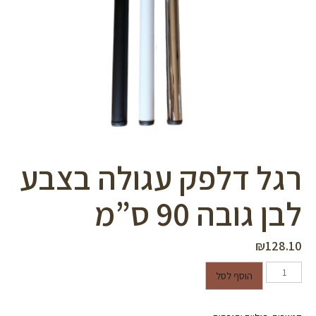
סמן קישורים
font_download
לאפס
cached
את
כל
האפשרויות
רגל דלפק עגולה בצבע
לבן גובה 90 ס”מ
₪
128.10
כמות של רגל דלפק עגולה בצבע לבן
הוסף לסל
גובה 90 ס"מ