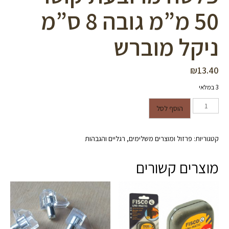
50 מ”מ גובה 8 ס”מ
ניקל מוברש
₪
13.40
3 במלאי
כמות של רגל מתכווננת עם פלטה
הוסף לסל
מרובעת קוטר 50 מ"מ גובה 8 ס"מ
ניקל מוברש
קטגוריות:
פרזול ומוצרים משלימים
,
רגליים והגבהות
מוצרים קשורים