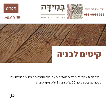
Ski
Toggle
t
תפריט
אנחנו כאן לכל שאלה
avigation
conten
055-9958078
₪
0.00
השבת את ההבזקים
visibility_off
סמן כותרות
title
צבע רקע
settings
זום (הקטנה)
zoom_out
קיטים לבניה
זום (הגדלה)
zoom_in
הקטנת גופן
remove_circle_outline
הגדלת גופן
add_circle_outline
עמוד הבית
/
גופן קריא
פרזול ומוצרים משלימים
/
רגליים והגבהות
/ רגל מתכווננת עם
spellcheck
פלטה מרובעת קוטר 50 מ”מ גובה 8 ס”מ ניקל מוברש
ניגודיות בהירה
brightness_high
ניגודיות כהה
brightness_low
הוסף קו תחתון לקישורים
format_underlined