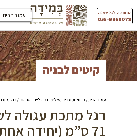
Ski
t
אנחנו כאן לכל שאלה
עמוד הבית
conten
055-9958078
קיטים לבניה
עמוד הבית
/
פרזול ומוצרים משלימים
/
רגליים והגבהות
/ רגל מתכת עגולה 
רגל מתכת עגולה לשו
71 ס”מ (יחידה אחת)