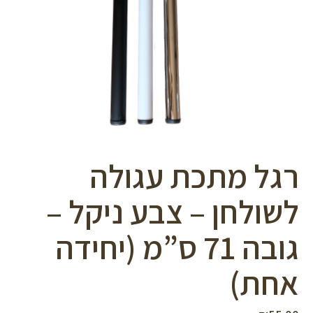
סמן קישורים
font_download
לאפס
cached
את
כל
האפשרויות
רגל מתכת עגולה
לשולחן – צבע ניקל –
גובה 71 ס”מ (יחידה
אחת)