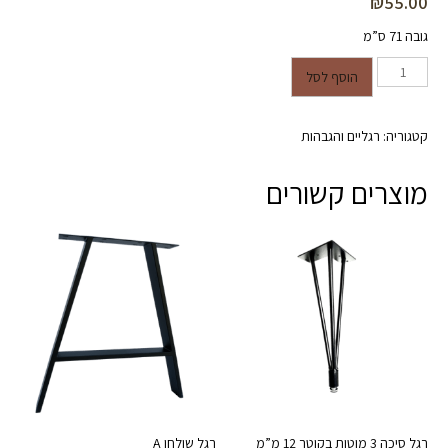
₪
55.00
גובה 71 ס”מ
כמות של רגל מתכת עגולה לשולחן -
הוסף לסל
צבע ניקל - גובה 71 ס"מ (יחידה
אחת)
קטגוריה:
רגליים והגבהות
מוצרים קשורים
רגל סיכה 3 מוטות בקוטר 12 מ”מ
רגל שולחן A