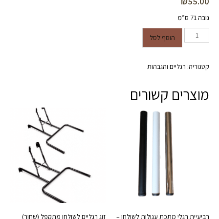
₪
55.00
גובה 71 ס”מ
כמות של רגל מתכת עגולה לשולחן -
הוסף לסל
צבע שחור - גובה 71 ס"מ (יחידה
אחת)
קטגוריה:
רגליים והגבהות
מוצרים קשורים
רביעיית רגלי מתכת עגולות לשולחן –
זוג רגליים לשולחן מתקפל (שחור)