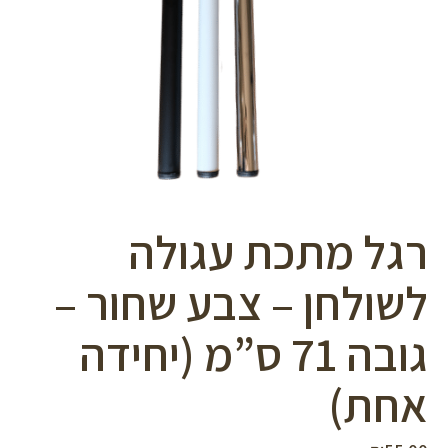
סמן קישורים
font_download
לאפס
cached
את
כל
האפשרויות
רגל מתכת עגולה
לשולחן – צבע שחור –
גובה 71 ס”מ (יחידה
אחת)