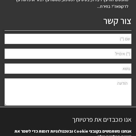
לדקופאז’? בחירת...
צור קשר
אני מאשר/ת למסור את פרטיי לצורך יצירת קשר ודיוור ישיר, בהתאם
מדיניות
אנו מכבדים את פרטיותך
הפרטיות
של האתר. ידוע לי שאוכל לבטל את הרישום בכל עת.
אנחנו משתמשים בקובצי
Cookie
ובטכנולוגיות דומות כדי לשפר את