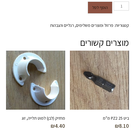
כמות של רגל סיכה 3 מוטות בקוטר
הוסף לסל
10 מ"מ בגובה 15 ס"מ שחור מט
קטגוריות:
פרזול ומוצרים משלימים
,
רגליים והגבהות
מוצרים קשורים
ביט PZ2 25 מ”מ
מחזיק (לבן) למוט תלייה, זוג
₪
4.40
₪
8.10