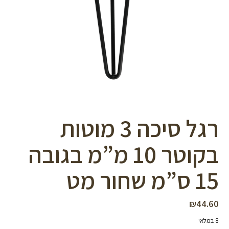
סמן קישורים
font_download
לאפס
cached
את
כל
האפשרויות
רגל סיכה 3 מוטות
בקוטר 10 מ”מ בגובה
15 ס”מ שחור מט
₪
44.60
8 במלאי