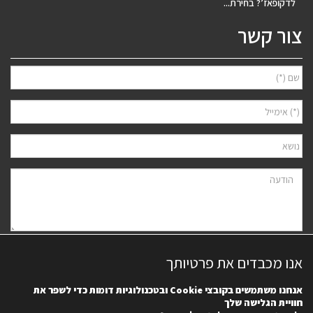
לדקופאז’? בחירת...
צור קשר
אני מאשר/ת למסור את פרטיי לצורך יצירת קשר ודיוור ישיר, בהתאם
מדיניות
אנו מכבדים את פרטיותך
הפרטיות
של האתר. ידוע לי שאוכל לבטל את הרישום בכל עת.
אנחנו משתמשים בקובצי
Cookie
ובטכנולוגיות דומות כדי לשפר את
חוויית הגלישה שלך