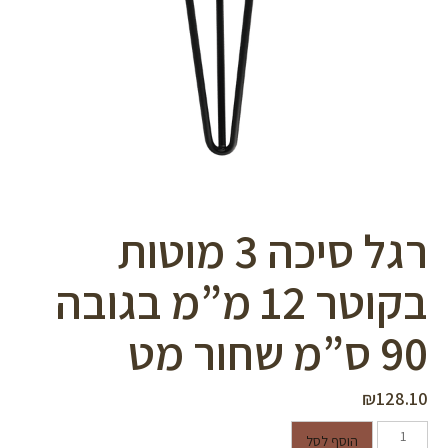
סמן קישורים
font_download
לאפס
cached
את
כל
האפשרויות
רגל סיכה 3 מוטות
בקוטר 12 מ”מ בגובה
90 ס”מ שחור מט
₪
128.10
כמות של רגל סיכה 3 מוטות בקוטר
הוסף לסל